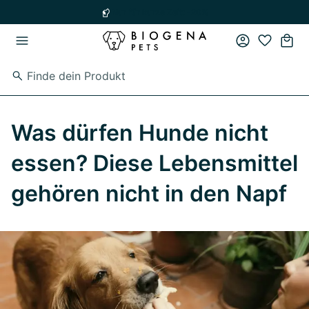
Zum Hauptinhalt springen
Zur Hauptnavigation springen
Nur für kurze Zeit: -20%
Was dürfen Hunde nicht
essen? Diese Lebensmittel
gehören nicht in den Napf