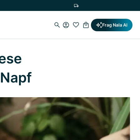
Versandkostenfrei ab 19,90€
Frag Nala AI
iese
 Napf