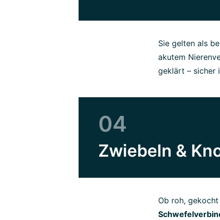
Sie gelten als b
akutem Nierenver
geklärt – sicher
04
Zwiebeln & Kn
Ob roh, gekocht
Schwefelverbi