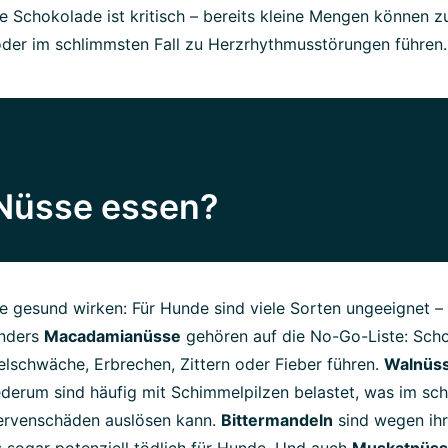
 Schokolade ist kritisch – bereits kleine Mengen können z
oder im schlimmsten Fall zu Herzrhythmusstörungen führen.
Nüsse essen?
 gesund wirken: Für Hunde sind viele Sorten ungeeignet 
onders
Macadamianüsse
gehören auf die No-Go-Liste: Sch
lschwäche, Erbrechen, Zittern oder Fieber führen.
Walnüs
derum sind häufig mit Schimmelpilzen belastet, was im sch
ervenschäden auslösen kann.
Bittermandeln
sind wegen ih
 sogar potenziell tödlich für Hunde. Und auch
Muskatnüs