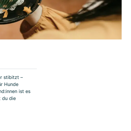
 stibitzt –
ür Hunde
d:innen ist es
 du die