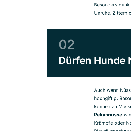
Besonders dunkle
Unruhe, Zittern 
02
Dürfen Hunde 
Auch wenn Nüsse
hochgiftig. Bes
können zu Muske
Pekannüsse
wie
Krämpfe oder N
Blausäuregehalts