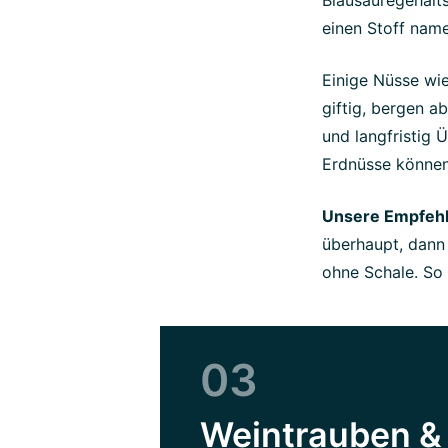
einen Stoff namen
Einige Nüsse wi
giftig, bergen a
und langfristig
Erdnüsse können
Unsere Empfehl
überhaupt, dann
ohne Schale. So 
03
Weintrauben &