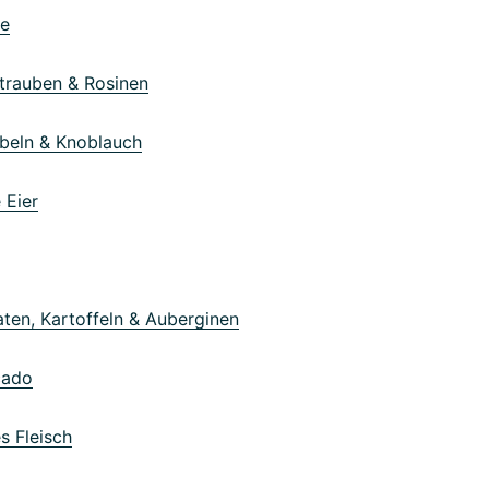
e
rauben & Rosinen
eln & Knoblauch
Eier
en, Kartoffeln & Auberginen
ado
 Fleisch