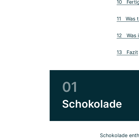
10 Ferti
11 Was t
12 Was is
13 Fazit
01
Schokolade
Schokolade enth