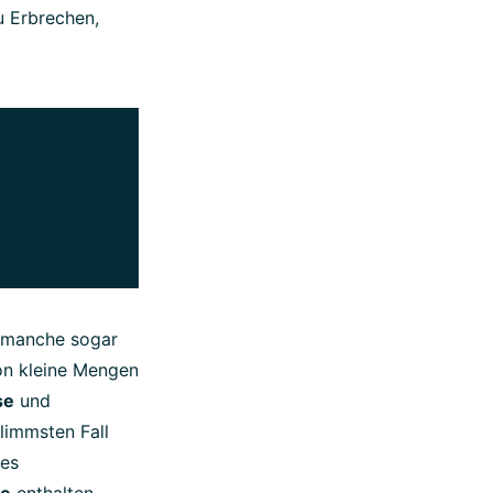
u Erbrechen,
– manche sogar
on kleine Mengen
se
und
limmsten Fall
res
se
enthalten