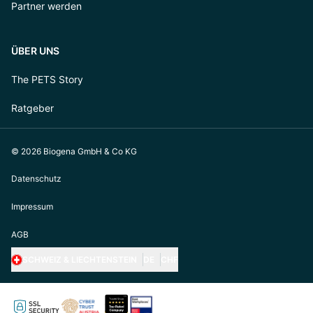
Partner werden
ÜBER UNS
The PETS Story
Ratgeber
© 2026 Biogena GmbH & Co KG
Datenschutz
Impressum
AGB
SCHWEIZ & LIECHTENSTEIN
DE
CHF
https://biogena-pets.com/de-at
https://biogena-pets.com/de-de