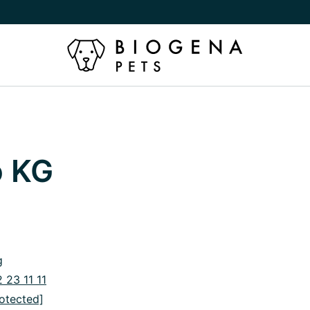
o KG
g
 23 11 11
rotected]