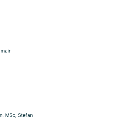
glmair
n, MSc, Stefan