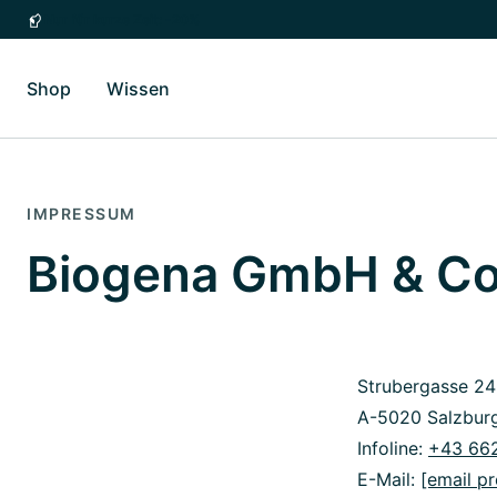
Zum Hauptinhalt springen
Zur Hauptnavigation springen
Nur für kurze Zeit: -20%
Shop
Wissen
Zum Untermenü Shop umschalten
Zum Untermenü Wissen umschalten
IMPRESSUM
Biogena GmbH & C
Strubergasse 24
A-5020 Salzbur
Infoline:
+43 662
E-Mail:
[email p