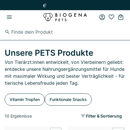
Zum Hauptinhalt springen
Zur Hauptnavigation springen
Nur für kurze Zeit: -20%
Unsere PETS Produkte
Von Tierärzt:innen entwickelt, von Vierbeinern geliebt:
entdecke unsere Nahrungsergänzungsmittel für Hunde
mit maximaler Wirkung und bester Verträglichkeit - für
tierische Lebensfreude jeden Tag.
Vitamin Tropfen
Funktionale Snacks
10 Ergebnisse
Filter & Sortierung