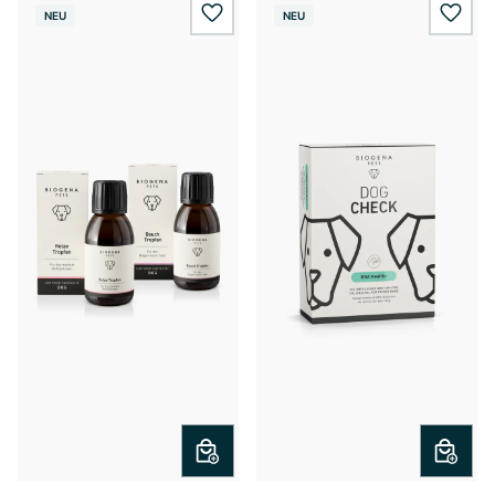
NEU
NEU
wishlist.add
wishl