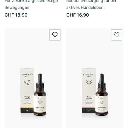
Für Gelenke & geschmeidige
Rundumversorgung für ein
Bewegungen
aktives Hundeleben
CHF 18.90
CHF 16.90
wishlist.add
wishl