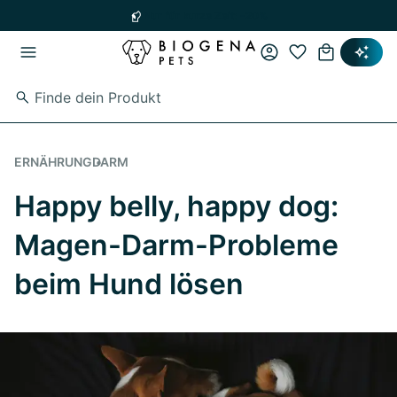
Zum Hauptinhalt springen
Zur Hauptnavigation springen
Nur für kurze Zeit: -20%
ERNÄHRUNG
DARM
Happy belly, happy dog:
Magen-Darm-Probleme
beim Hund lösen