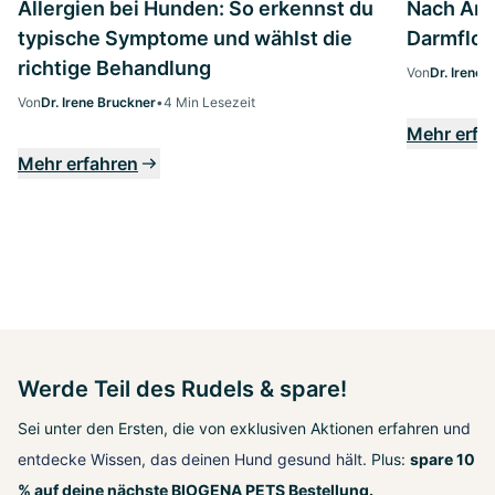
Allergien bei Hunden: So erkennst du
Nach Anti
typische Symptome und wählst die
Darmflor
richtige Behandlung
Von
Dr. Irene 
Von
Dr. Irene Bruckner
•
4 Min Lesezeit
Mehr erfa
Mehr erfahren
Werde Teil des Rudels & spare!
Sei unter den Ersten, die von exklusiven Aktionen erfahren
und
entdecke Wissen, das deinen Hund gesund hält
. Plus:
spare 10
% auf deine nächste BIOGENA PETS Bestellung.