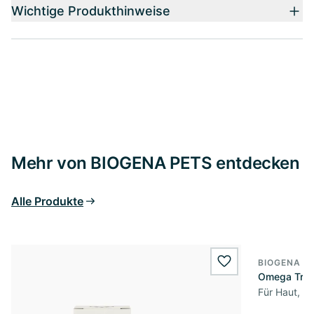
Wichtige Produkthinweise
Mehr von BIOGENA PETS entdecken
Alle Produkte
BIOGENA P
wishlist.add
Omega Trop
Für Haut, Fe