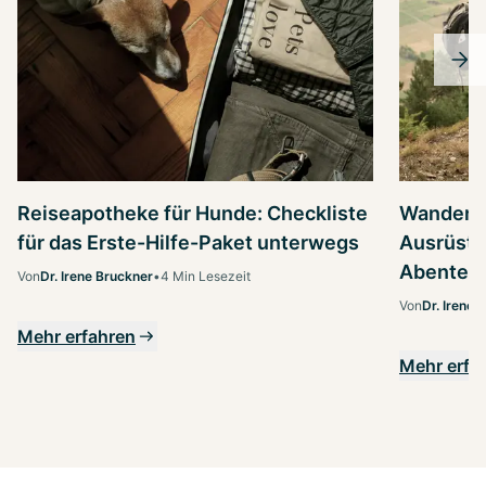
Reiseapotheke für Hunde: Checkliste
Wandern 
für das Erste-Hilfe-Paket unterwegs
Ausrüstu
Abenteu
Von
Dr. Irene Bruckner
•
4 Min Lesezeit
Von
Dr. Irene 
Mehr erfahren
Mehr erfa