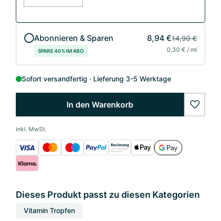
Abonnieren & Sparen
8,94 €
14,90 €
0,30 € / ml
SPARE 40% IM ABO
Sofort versandfertig
Lieferung 3-5 Werktage
In den Warenkorb
wishlis
inkl. MwSt.
Dieses Produkt passt zu diesen Kategorien
Vitamin Tropfen