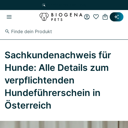
Zum Hauptinhalt springen
Zur Hauptnavigation springen
Nur für kurze Zeit: -20%
Sachkundenachweis für
Hunde: Alle Details zum
verpflichtenden
Hundeführerschein in
Österreich