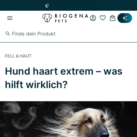
Zum Hauptinhalt springen
Zur Hauptnavigation springen
Nur für kurze Zeit: -20%
FELL & HAUT
Hund haart extrem – was
hilft wirklich?