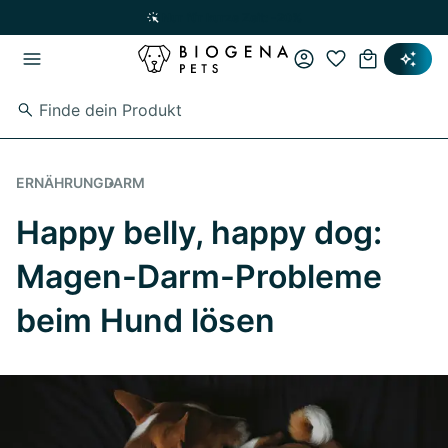
Zum Hauptinhalt springen
Zur Hauptnavigation springen
Nur für kurze Zeit: -20%
ERNÄHRUNG
DARM
Happy belly, happy dog:
Magen-Darm-Probleme
beim Hund lösen