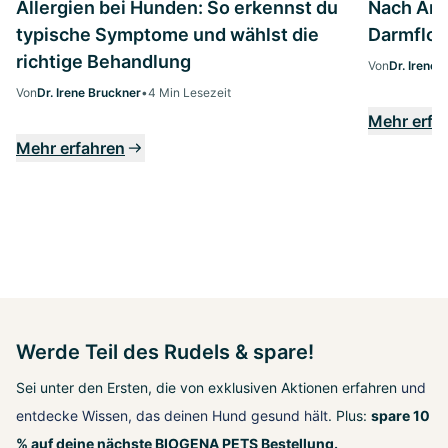
Allergien bei Hunden: So erkennst du
Nach Anti
typische Symptome und wählst die
Darmflor
richtige Behandlung
Von
Dr. Irene 
Von
Dr. Irene Bruckner
•
4 Min Lesezeit
Mehr erfa
Mehr erfahren
Werde Teil des Rudels & spare!
Sei unter den Ersten, die von exklusiven Aktionen erfahren
und
entdecke Wissen, das deinen Hund gesund hält
. Plus:
spare 10
% auf deine nächste BIOGENA PETS Bestellung.